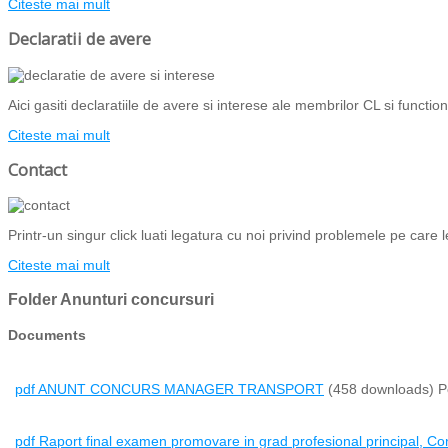
Citeste mai mult
Declaratii de avere
Aici gasiti declaratiile de avere si interese ale membrilor CL si functiona
Citeste mai mult
Contact
Printr-un singur click luati legatura cu noi privind problemele pe care l
Citeste mai mult
Folder
Anunturi concursuri
Documents
pdf
ANUNT CONCURS MANAGER TRANSPORT
(458 downloads)
P
pdf
Raport final examen promovare in grad profesional principal, Cons