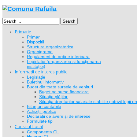
Search
Primarie
Primar
Dispozitii
Structura organizatorica
Organigrama
Regulament de ordine interioara
Legislaţie (organizarea şi funcţionarea
instituţiei)
Informații de interes public
Legislaţie
Buletinul informativ
Buget din toate sursele de venituri
Buget pe surse financiare
Situația plăților
Situația drepturilor salariale stabilite potrivit legi
Bilanţuri contabile
Achiziţii publice
Declaraţii de avere şi de interese
Formulate tip
Consiliul Local
Componenta CL
Hotarari CL