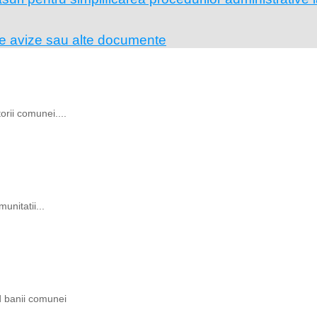
pe avize sau alte documente
rii comunei....
unitatii...
ind banii comunei