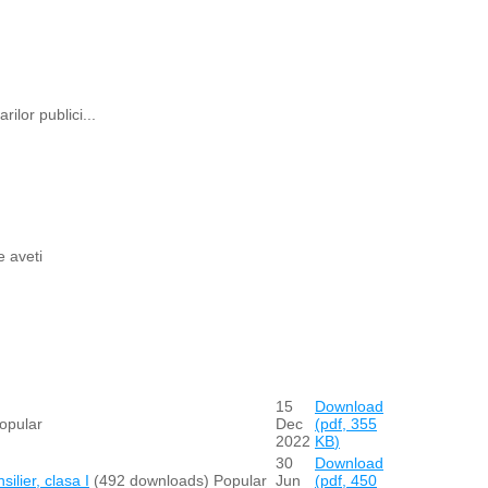
rilor publici...
e aveti
15
Download
opular
Dec
(
pdf,
355
2022
KB
)
30
Download
ilier, clasa I
(492 downloads)
Popular
Jun
(
pdf,
450