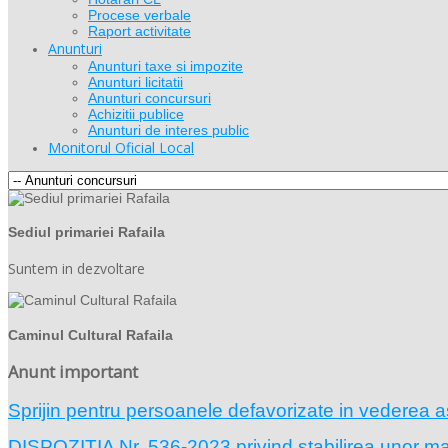
Procese verbale
Raport activitate
Anunturi
Anunturi taxe si impozite
Anunturi licitatii
Anunturi concursuri
Achizitii publice
Anunturi de interes public
Monitorul Oficial Local
Sediul primariei Rafaila
Suntem in dezvoltare
Caminul Cultural Rafaila
Anunt important
Sprijin pentru persoanele defavorizate in vederea a
DISPOZIŢIA Nr. 536-2023 privind stabilirea unor masu