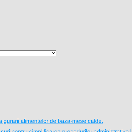
sigurarii alimentelor de baza-mese calde.
ri pentru simplificarea procedurilor administrative l