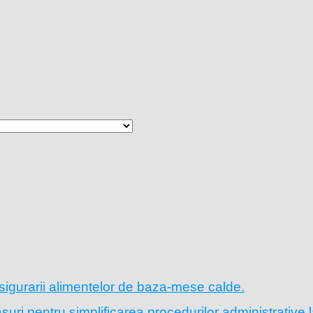
sigurarii alimentelor de baza-mese calde.
ri pentru simplificarea procedurilor administrative l