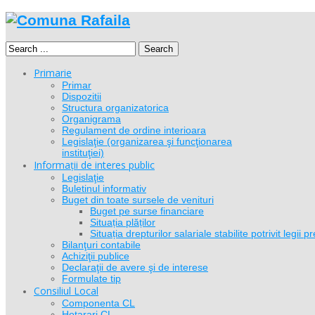
Search
Primarie
Primar
Dispozitii
Structura organizatorica
Organigrama
Regulament de ordine interioara
Legislaţie (organizarea şi funcţionarea
instituţiei)
Informații de interes public
Legislaţie
Buletinul informativ
Buget din toate sursele de venituri
Buget pe surse financiare
Situația plăților
Situația drepturilor salariale stabilite potrivit legi
Bilanţuri contabile
Achiziţii publice
Declaraţii de avere şi de interese
Formulate tip
Consiliul Local
Componenta CL
Hotarari CL