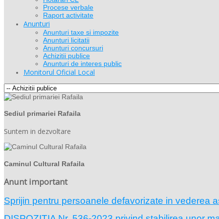
Procese verbale
Raport activitate
Anunturi
Anunturi taxe si impozite
Anunturi licitatii
Anunturi concursuri
Achizitii publice
Anunturi de interes public
Monitorul Oficial Local
Sediul primariei Rafaila
Suntem in dezvoltare
Caminul Cultural Rafaila
Anunt important
Sprijin pentru persoanele defavorizate in vederea a
DISPOZIŢIA Nr. 536-2023 privind stabilirea unor masu