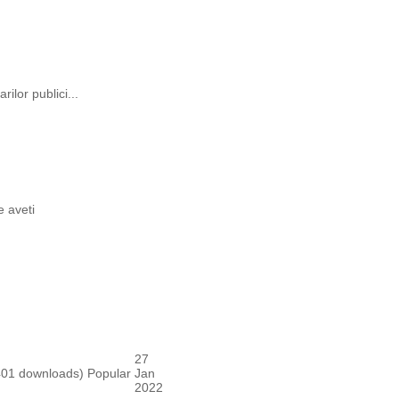
rilor publici...
e aveti
27
401 downloads)
Popular
Jan
2022