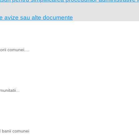
pe avize sau alte documente
rii comunei....
unitatii...
ind banii comunei