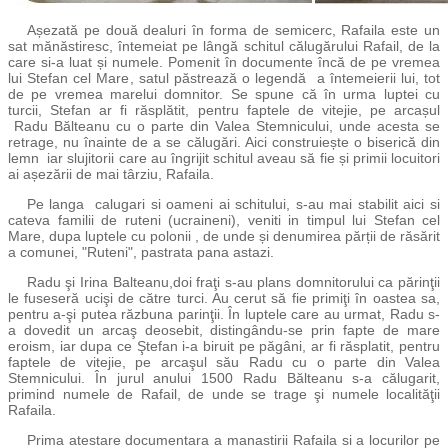
Așezată pe două dealuri în forma de semicerc, Rafaila este un
sat mănăstiresc, întemeiat pe lângă schitul călugărului Rafail, de la
care si-a luat și numele. Pomenit în documente încă de pe vremea
lui Stefan cel Mare, satul păstrează o legendă a întemeierii lui, tot
de pe vremea marelui domnitor. Se spune că în urma luptei cu
turcii, Stefan ar fi răsplătit, pentru faptele de vitejie, pe arcașul
Radu Bălteanu cu o parte din Valea Stemnicului, unde acesta se
retrage, nu înainte de a se călugări. Aici construiește o biserică din
lemn iar slujitorii care au îngrijit schitul aveau să fie și primii locuitori
ai așezării de mai târziu, Rafaila.
Pe langa calugari si oameni ai schitului, s-au mai stabilit aici si
cateva familii de ruteni (ucraineni), veniti in timpul lui Stefan cel
Mare, dupa luptele cu polonii , de unde și denumirea părții de răsărit
a comunei, "Ruteni", pastrata pana astazi.
Radu şi Irina Balteanu,doi fraţi s-au plans domnitorului ca părinţii
le fuseseră ucişi de către turci. Au cerut să fie primiţi în oastea sa,
pentru a-şi putea răzbuna parinţii. În luptele care au urmat, Radu s-
a dovedit un arcaş deosebit, distingându-se prin fapte de mare
eroism, iar dupa ce Ştefan i-a biruit pe păgâni, ar fi răsplatit, pentru
faptele de vitejie, pe arcaşul său Radu cu o parte din Valea
Stemnicului. În jurul anului 1500 Radu Bălteanu s-a călugarit,
primind numele de Rafail, de unde se trage şi numele localităţii
Rafaila.
Prima atestare documentara a manastirii Rafaila si a locurilor pe