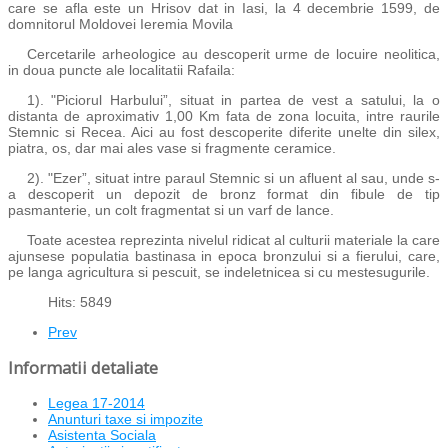
care se afla este un Hrisov dat in Iasi, la 4 decembrie 1599, de
domnitorul Moldovei Ieremia Movila
Cercetarile arheologice au descoperit urme de locuire neolitica,
in doua puncte ale localitatii Rafaila:
1). "Piciorul Harbului”, situat in partea de vest a satului, la o
distanta de aproximativ 1,00 Km fata de zona locuita, intre raurile
Stemnic si Recea. Aici au fost descoperite diferite unelte din silex,
piatra, os, dar mai ales vase si fragmente ceramice.
2). "Ezer”, situat intre paraul Stemnic si un afluent al sau, unde s-
a descoperit un depozit de bronz format din fibule de tip
pasmanterie, un colt fragmentat si un varf de lance.
Toate acestea reprezinta nivelul ridicat al culturii materiale la care
ajunsese populatia bastinasa in epoca bronzului si a fierului, care,
pe langa agricultura si pescuit, se indeletnicea si cu mestesugurile.
Hits: 5849
Prev
Informatii detaliate
Legea 17-2014
Anunturi taxe si impozite
Asistenta Sociala