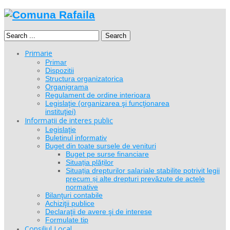
Search
Primarie
Primar
Dispozitii
Structura organizatorica
Organigrama
Regulament de ordine interioara
Legislaţie (organizarea şi funcţionarea
instituţiei)
Informații de interes public
Legislaţie
Buletinul informativ
Buget din toate sursele de venituri
Buget pe surse financiare
Situația plăților
Situația drepturilor salariale stabilite potrivit legii
precum și alte drepturi prevăzute de actele
normative
Bilanţuri contabile
Achiziţii publice
Declaraţii de avere şi de interese
Formulate tip
Consiliul Local