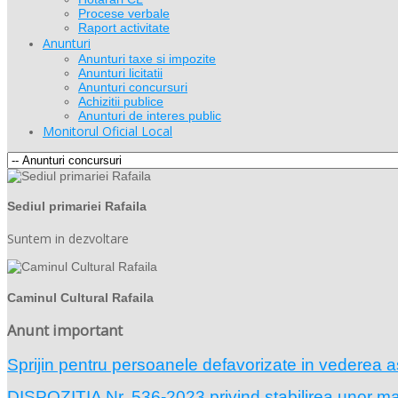
Procese verbale
Raport activitate
Anunturi
Anunturi taxe si impozite
Anunturi licitatii
Anunturi concursuri
Achizitii publice
Anunturi de interes public
Monitorul Oficial Local
Sediul primariei Rafaila
Suntem in dezvoltare
Caminul Cultural Rafaila
Anunt important
Sprijin pentru persoanele defavorizate in vederea a
DISPOZIŢIA Nr. 536-2023 privind stabilirea unor masu