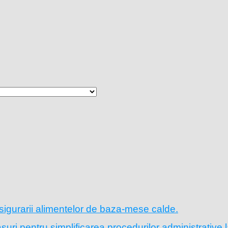
sigurarii alimentelor de baza-mese calde.
ri pentru simplificarea procedurilor administrative l