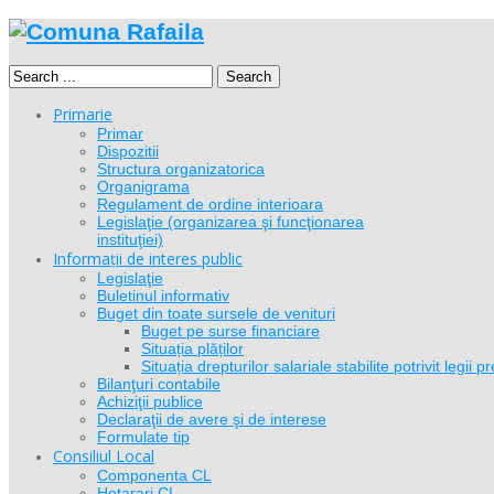
Search
Primarie
Primar
Dispozitii
Structura organizatorica
Organigrama
Regulament de ordine interioara
Legislaţie (organizarea şi funcţionarea
instituţiei)
Informații de interes public
Legislaţie
Buletinul informativ
Buget din toate sursele de venituri
Buget pe surse financiare
Situația plăților
Situația drepturilor salariale stabilite potrivit legi
Bilanţuri contabile
Achiziţii publice
Declaraţii de avere şi de interese
Formulate tip
Consiliul Local
Componenta CL
Hotarari CL