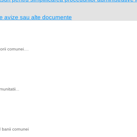
pe avize sau alte documente
rii comunei....
unitatii...
ind banii comunei