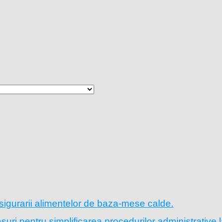
sigurarii alimentelor de baza-mese calde.
ri pentru simplificarea procedurilor administrative l