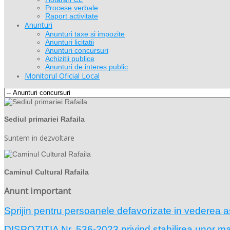
Procese verbale
Raport activitate
Anunturi
Anunturi taxe si impozite
Anunturi licitatii
Anunturi concursuri
Achizitii publice
Anunturi de interes public
Monitorul Oficial Local
Sediul primariei Rafaila
Suntem in dezvoltare
Caminul Cultural Rafaila
Anunt important
Sprijin pentru persoanele defavorizate in vederea a
DISPOZIŢIA Nr. 536-2023 privind stabilirea unor masu