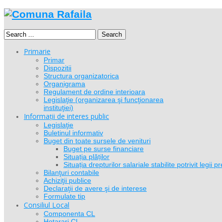
Search
Primarie
Primar
Dispozitii
Structura organizatorica
Organigrama
Regulament de ordine interioara
Legislaţie (organizarea şi funcţionarea
instituţiei)
Informații de interes public
Legislaţie
Buletinul informativ
Buget din toate sursele de venituri
Buget pe surse financiare
Situația plăților
Situația drepturilor salariale stabilite potrivit legi
Bilanţuri contabile
Achiziţii publice
Declaraţii de avere şi de interese
Formulate tip
Consiliul Local
Componenta CL
Hotarari CL