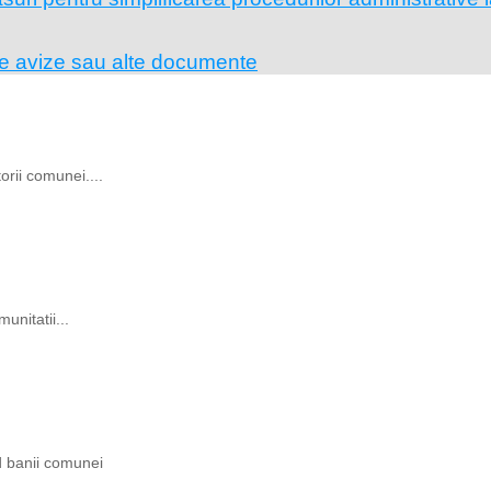
pe avize sau alte documente
rii comunei....
unitatii...
ind banii comunei