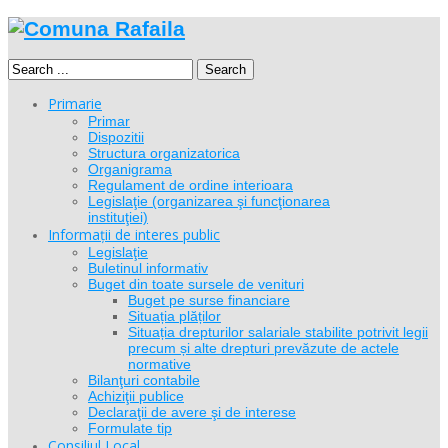
Search
Primarie
Primar
Dispozitii
Structura organizatorica
Organigrama
Regulament de ordine interioara
Legislaţie (organizarea şi funcţionarea
instituţiei)
Informații de interes public
Legislaţie
Buletinul informativ
Buget din toate sursele de venituri
Buget pe surse financiare
Situația plăților
Situația drepturilor salariale stabilite potrivit legii
precum și alte drepturi prevăzute de actele
normative
Bilanţuri contabile
Achiziţii publice
Declaraţii de avere şi de interese
Formulate tip
Consiliul Local