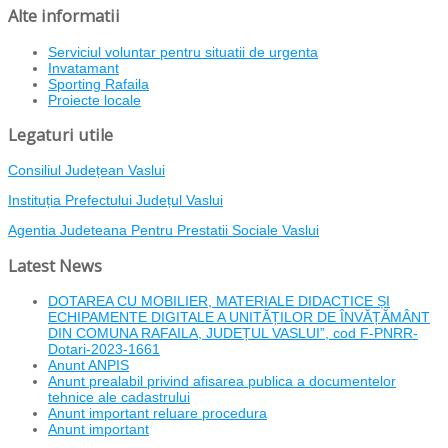
Alte informatii
Serviciul voluntar pentru situatii de urgenta
Invatamant
Sporting Rafaila
Proiecte locale
Legaturi utile
Consiliul Județean Vaslui
Instituția Prefectului Județul Vaslui
Agentia Judeteana Pentru Prestatii Sociale Vaslui
Latest News
DOTAREA CU MOBILIER, MATERIALE DIDACTICE ȘI
ECHIPAMENTE DIGITALE A UNITĂȚILOR DE ÎNVĂȚĂMÂNT
DIN COMUNA RAFAILA, JUDEȚUL VASLUI”, cod F-PNRR-
Dotari-2023-1661
Anunt ANPIS
Anunt prealabil privind afisarea publica a documentelor
tehnice ale cadastrului
Anunt important reluare procedura
Anunt important