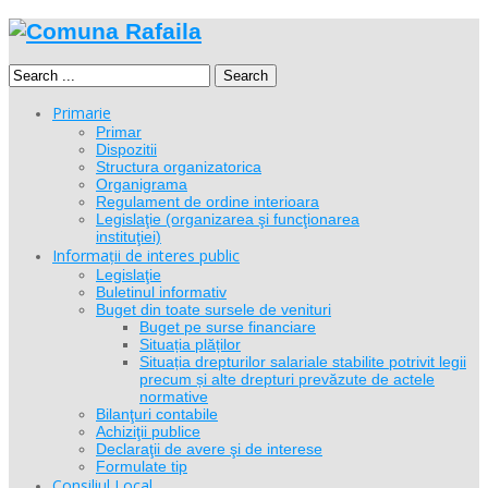
Search
Primarie
Primar
Dispozitii
Structura organizatorica
Organigrama
Regulament de ordine interioara
Legislaţie (organizarea şi funcţionarea
instituţiei)
Informații de interes public
Legislaţie
Buletinul informativ
Buget din toate sursele de venituri
Buget pe surse financiare
Situația plăților
Situația drepturilor salariale stabilite potrivit legii
precum și alte drepturi prevăzute de actele
normative
Bilanţuri contabile
Achiziţii publice
Declaraţii de avere şi de interese
Formulate tip
Consiliul Local