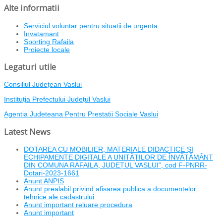
Alte informatii
Serviciul voluntar pentru situatii de urgenta
Invatamant
Sporting Rafaila
Proiecte locale
Legaturi utile
Consiliul Județean Vaslui
Instituția Prefectului Județul Vaslui
Agentia Judeteana Pentru Prestatii Sociale Vaslui
Latest News
DOTAREA CU MOBILIER, MATERIALE DIDACTICE ȘI
ECHIPAMENTE DIGITALE A UNITĂȚILOR DE ÎNVĂȚĂMÂNT
DIN COMUNA RAFAILA, JUDEȚUL VASLUI”, cod F-PNRR-
Dotari-2023-1661
Anunt ANPIS
Anunt prealabil privind afisarea publica a documentelor
tehnice ale cadastrului
Anunt important reluare procedura
Anunt important