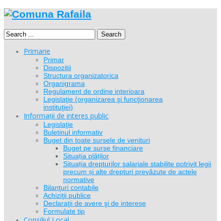
Search
Primarie
Primar
Dispozitii
Structura organizatorica
Organigrama
Regulament de ordine interioara
Legislaţie (organizarea şi funcţionarea
instituţiei)
Informații de interes public
Legislaţie
Buletinul informativ
Buget din toate sursele de venituri
Buget pe surse financiare
Situația plăților
Situația drepturilor salariale stabilite potrivit legii
precum și alte drepturi prevăzute de actele
normative
Bilanţuri contabile
Achiziţii publice
Declaraţii de avere şi de interese
Formulate tip
Consiliul Local