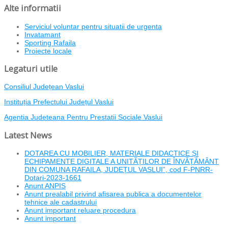
Alte informatii
Serviciul voluntar pentru situatii de urgenta
Invatamant
Sporting Rafaila
Proiecte locale
Legaturi utile
Consiliul Județean Vaslui
Instituția Prefectului Județul Vaslui
Agentia Judeteana Pentru Prestatii Sociale Vaslui
Latest News
DOTAREA CU MOBILIER, MATERIALE DIDACTICE ȘI
ECHIPAMENTE DIGITALE A UNITĂȚILOR DE ÎNVĂȚĂMÂNT
DIN COMUNA RAFAILA, JUDEȚUL VASLUI”, cod F-PNRR-
Dotari-2023-1661
Anunt ANPIS
Anunt prealabil privind afisarea publica a documentelor
tehnice ale cadastrului
Anunt important reluare procedura
Anunt important