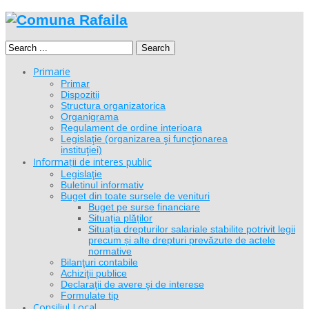
Search
Primarie
Primar
Dispozitii
Structura organizatorica
Organigrama
Regulament de ordine interioara
Legislaţie (organizarea şi funcţionarea
instituţiei)
Informații de interes public
Legislaţie
Buletinul informativ
Buget din toate sursele de venituri
Buget pe surse financiare
Situația plăților
Situația drepturilor salariale stabilite potrivit legii
precum și alte drepturi prevăzute de actele
normative
Bilanţuri contabile
Achiziţii publice
Declaraţii de avere şi de interese
Formulate tip
Consiliul Local