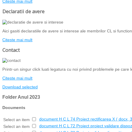
Citeste mai mult
Declaratii de avere
Aici gasiti declaratiile de avere si interese ale membrilor CL si functiona
Citeste mai mult
Contact
Printr-un singur click luati legatura cu noi privind problemele pe care l
Citeste mai mult
Download selected
Folder
Anul 2023
Documents
document
H C L 74 Proiect rectificarea X
( docx, 
Select an item
document
H C L 72 Proiect proiect validare dispozi
Select an item