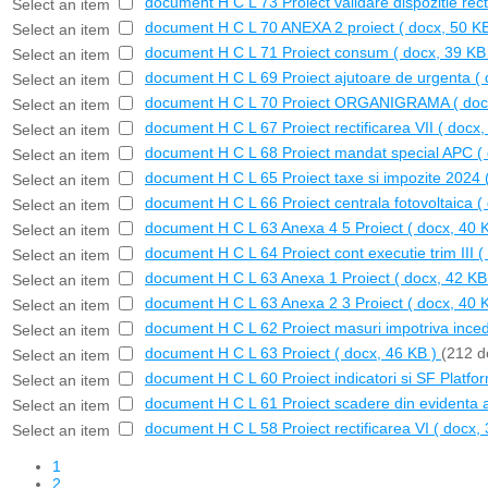
document
H C L 73 Proiect validare dispozitie rect
Select an item
document
H C L 70 ANEXA 2 proiect
( docx, 50 KB
Select an item
document
H C L 71 Proiect consum
( docx, 39 KB
Select an item
document
H C L 69 Proiect ajutoare de urgenta
(
Select an item
document
H C L 70 Proiect ORGANIGRAMA
( doc
Select an item
document
H C L 67 Proiect rectificarea VII
( docx,
Select an item
document
H C L 68 Proiect mandat special APC
(
Select an item
document
H C L 65 Proiect taxe si impozite 2024
Select an item
document
H C L 66 Proiect centrala fotovoltaica
(
Select an item
document
H C L 63 Anexa 4 5 Proiect
( docx, 40 
Select an item
document
H C L 64 Proiect cont executie trim III
(
Select an item
document
H C L 63 Anexa 1 Proiect
( docx, 42 KB
Select an item
document
H C L 63 Anexa 2 3 Proiect
( docx, 40 
Select an item
document
H C L 62 Proiect masuri impotriva incedi
Select an item
document
H C L 63 Proiect
( docx, 46 KB )
(212 d
Select an item
document
H C L 60 Proiect indicatori si SF Platf
Select an item
document
H C L 61 Proiect scadere din evidenta
Select an item
document
H C L 58 Proiect rectificarea VI
( docx,
Select an item
1
2