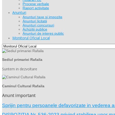
Procese verbale
Raport activitate
Anunturi
Anunturi taxe si impozite
Anunturi licitatii
Anunturi concursuri
Achizitii publice
Anunturi de interes public
Monitorul Oficial Local
Sediul primariei Rafaila
Suntem in dezvoltare
Caminul Cultural Rafaila
Anunt important
Sprijin pentru persoanele defavorizate in vederea a
DISPOZIŢIA Nr. 536-2023 privind stabilirea unor masu