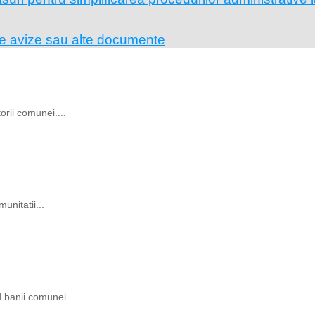
pe avize sau alte documente
rii comunei....
unitatii...
ind banii comunei