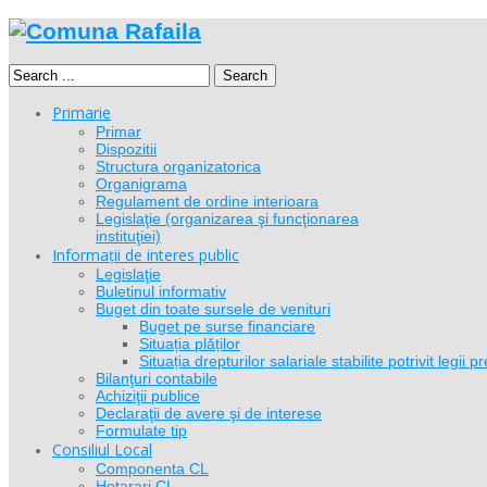
Search
Primarie
Primar
Dispozitii
Structura organizatorica
Organigrama
Regulament de ordine interioara
Legislaţie (organizarea şi funcţionarea
instituţiei)
Informații de interes public
Legislaţie
Buletinul informativ
Buget din toate sursele de venituri
Buget pe surse financiare
Situația plăților
Situația drepturilor salariale stabilite potrivit legi
Bilanţuri contabile
Achiziţii publice
Declaraţii de avere şi de interese
Formulate tip
Consiliul Local
Componenta CL
Hotarari CL