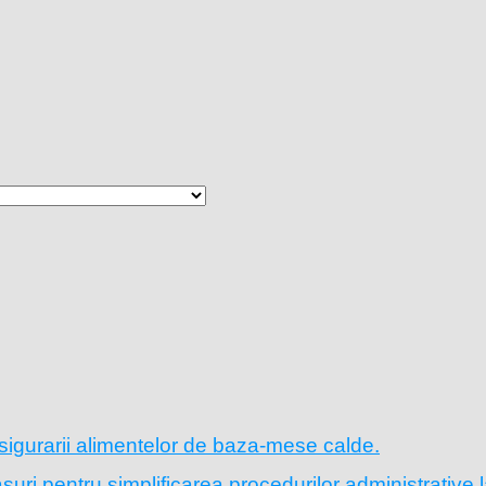
sigurarii alimentelor de baza-mese calde.
ri pentru simplificarea procedurilor administrative l